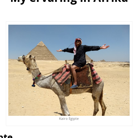
Kaïro Egipte
pte