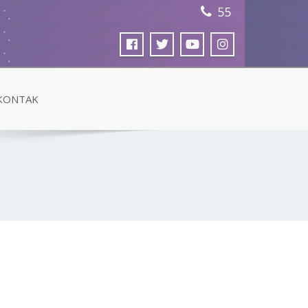
55
KONTAK