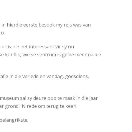
nt in hierdie eerste besoek my reis was van
ro.
ur is nie net interessant vir sy ou
 konflik, wie se sentrum is geleë meer na die
rafie in die verlede en vandag, godsdiens,
 museum sal sy deure oop te maak in die jaar
r grond. 'N rede om terug te keer!
belangrikste.