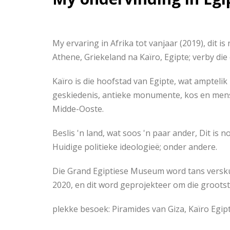
My ervaring in Afrika tot vanjaar (2019), dit i
Athene, Griekeland na Kaïro, Egipte; verby die 
Kaïro is die hoofstad van Egipte, wat amptelik 
geskiedenis, antieke monumente, kos en mense
Midde-Ooste.
Beslis 'n land, wat soos 'n paar ander, Dit is 
Huidige politieke ideologieë; onder andere.
Die Grand Egiptiese Museum word tans verskuif
2020, en dit word geprojekteer om die grootst
plekke besoek: Piramides van Giza, Kaïro Egipt