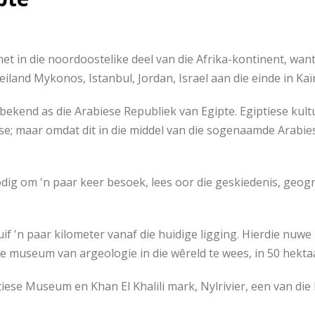
s net in die noordoostelike deel van die Afrika-kontinent, wa
eiland Mykonos, Istanbul, Jordan, Israel aan die einde in Kaï
bekend as die Arabiese Republiek van Egipte. Egiptiese kultu
; maar omdat dit in die middel van die sogenaamde Arabiese
nodig om 'n paar keer besoek, lees oor die geskiedenis, geog
 'n paar kilometer vanaf die huidige ligging. Hierdie nuwe
e museum van argeologie in die wêreld te wees, in 50 hektaa
iese Museum en Khan El Khalili mark, Nylrivier, een van die 