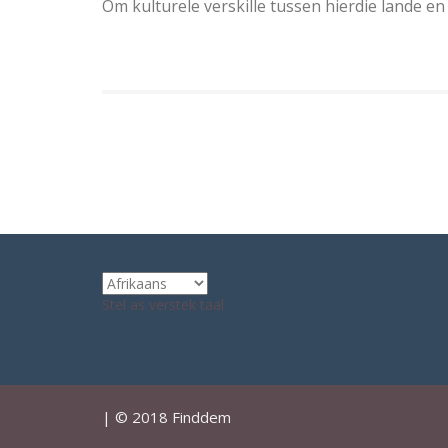
Om kulturele verskille tussen hierdie lande en 
Stel as verstek taal
| © 2018 Finddem