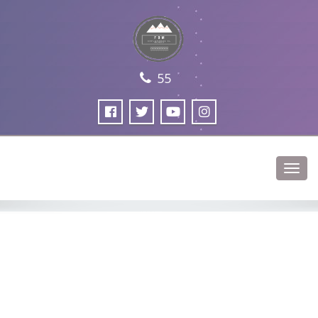
55
Bascu
la
navig