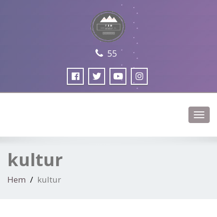
55
Växla
navig
kultur
Hem
kultur