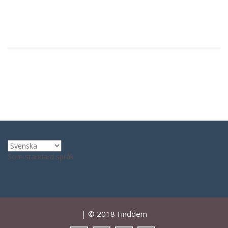
Som standard språk
| © 2018 Finddem